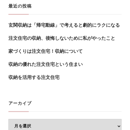
お
ジ
ジ
ジ
送
最近の投稿
探
り
し
玄関収納は「帰宅動線」で考えると劇的にラクになる
で
す
注文住宅の収納、後悔しないために私がやったこと
か
家づくりは注文住宅！収納について
?
収納の優れた注文住宅という住まい
収納を活用する注文住宅
アーカイブ
ア