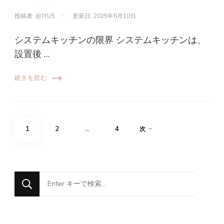
投稿者:
@JYU5
更新日:
2025年6月10日
システムキッチンの限界 システムキッチンは、
設置後 …
続きを読む
投
固
固
固
1
2
…
4
次
稿
定
定
定
の
ペ
な
ペ
ペ
ペ
に
ー
ー
ー
ー
か
ジ