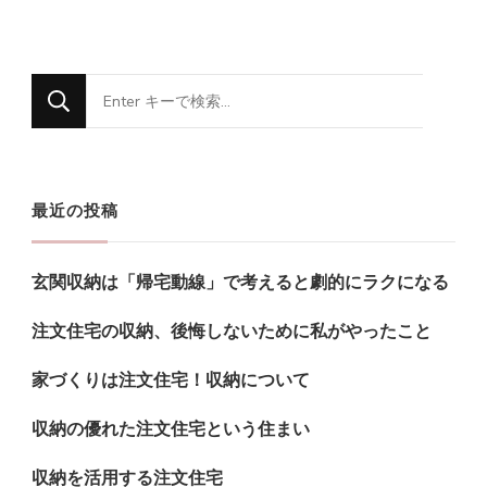
な
に
か
お
最近の投稿
探
し
玄関収納は「帰宅動線」で考えると劇的にラクになる
で
す
注文住宅の収納、後悔しないために私がやったこと
か
家づくりは注文住宅！収納について
?
収納の優れた注文住宅という住まい
収納を活用する注文住宅