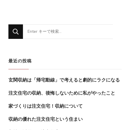
な
に
か
お
最近の投稿
探
し
玄関収納は「帰宅動線」で考えると劇的にラクになる
で
す
注文住宅の収納、後悔しないために私がやったこと
か
家づくりは注文住宅！収納について
?
収納の優れた注文住宅という住まい