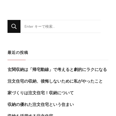
な
に
か
お
最近の投稿
探
し
玄関収納は「帰宅動線」で考えると劇的にラクになる
で
す
注文住宅の収納、後悔しないために私がやったこと
か
家づくりは注文住宅！収納について
?
収納の優れた注文住宅という住まい