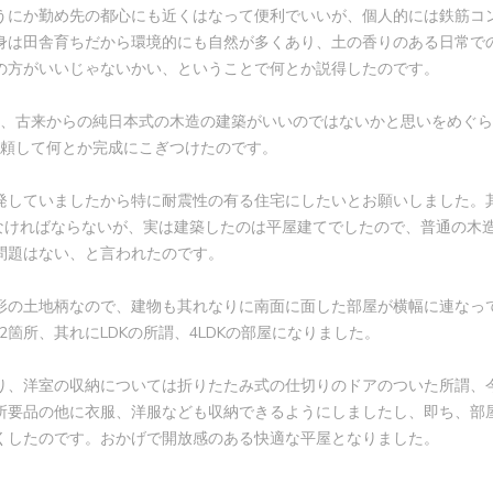
うにか勤め先の都心にも近くはなって便利でいいが、個人的には鉄筋コ
身は田舎育ちだから環境的にも自然が多くあり、土の香りのある日常で
の方がいいじゃないかい、ということで何とか説得したのです。
、古来からの純日本式の木造の建築がいいのではないかと思いをめぐら
依頼して何とか完成にこぎつけたのです。
発していましたから特に耐震性の有る住宅にしたいとお願いしました。
なければならないが、実は建築したのは平屋建てでしたので、普通の木
問題はない、と言われたのです。
形の土地柄なので、建物も其れなりに南面に面した部屋が横幅に連なっ
箇所、其れにLDKの所謂、4LDKの部屋になりました。
り、洋室の収納については折りたたみ式の仕切りのドアのついた所謂、
所要品の他に衣服、洋服なども収納できるようにしましたし、即ち、部
くしたのです。おかげで開放感のある快適な平屋となりました。