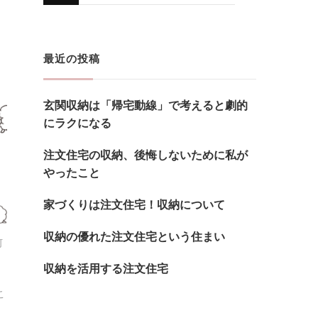
に
か
お
最近の投稿
探
し
玄関収納は「帰宅動線」で考えると劇的
で
にラクになる
す
か
注文住宅の収納、後悔しないために私が
やったこと
?
家づくりは注文住宅！収納について
収納の優れた注文住宅という住まい
何
収納を活用する注文住宅
こ