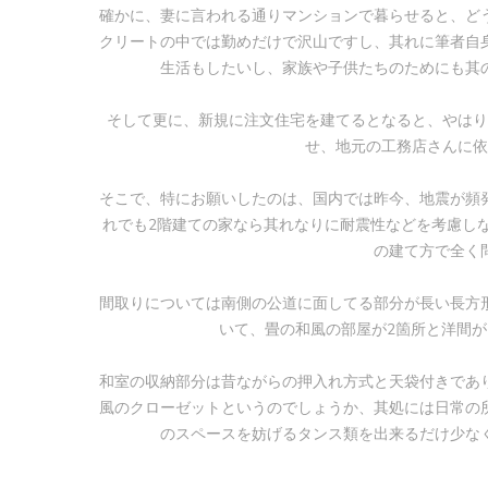
確かに、妻に言われる通りマンションで暮らせると、ど
クリートの中では勤めだけで沢山ですし、其れに筆者自
生活もしたいし、家族や子供たちのためにも其
そして更に、新規に注文住宅を建てるとなると、やはり
せ、地元の工務店さんに
そこで、特にお願いしたのは、国内では昨今、地震が頻
れでも2階建ての家なら其れなりに耐震性などを考慮し
の建て方で全く
間取りについては南側の公道に面してる部分が長い長方
いて、畳の和風の部屋が2箇所と洋間が2
和室の収納部分は昔ながらの押入れ方式と天袋付きであ
風のクローゼットというのでしょうか、其処には日常の
のスペースを妨げるタンス類を出来るだけ少な