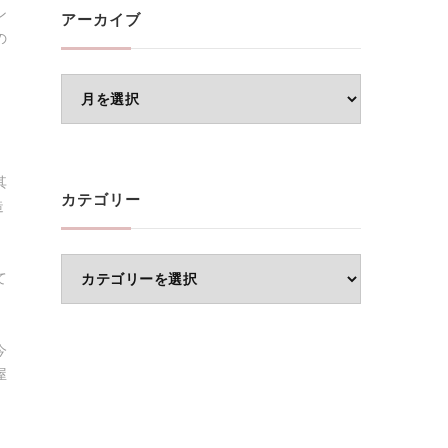
ン
アーカイブ
の
ア
ー
カ
イ
其
カテゴリー
造
ブ
カ
て
テ
ゴ
今
リ
屋
ー