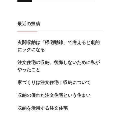
に
か
お
最近の投稿
探
し
玄関収納は「帰宅動線」で考えると劇的
で
にラクになる
す
か
注文住宅の収納、後悔しないために私が
やったこと
?
家づくりは注文住宅！収納について
収納の優れた注文住宅という住まい
収納を活用する注文住宅