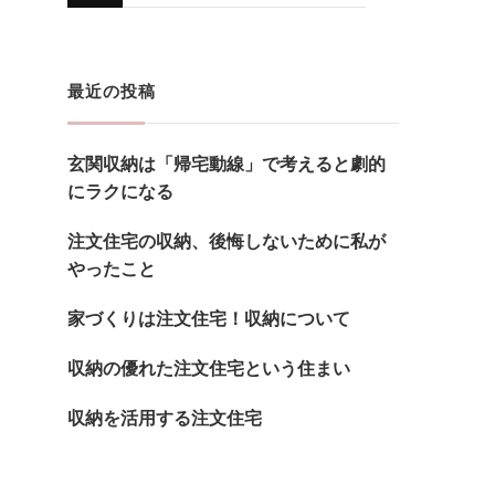
に
か
お
最近の投稿
探
し
玄関収納は「帰宅動線」で考えると劇的
で
にラクになる
す
か
注文住宅の収納、後悔しないために私が
やったこと
?
家づくりは注文住宅！収納について
収納の優れた注文住宅という住まい
収納を活用する注文住宅