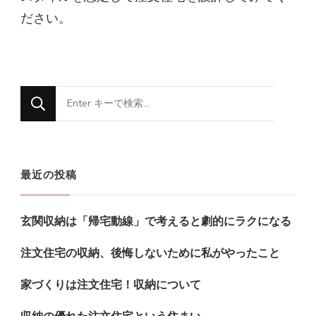
ださい。
な
に
か
お
最近の投稿
探
し
玄関収納は「帰宅動線」で考えると劇的にラクになる
で
す
注文住宅の収納、後悔しないために私がやったこと
か
家づくりは注文住宅！収納について
?