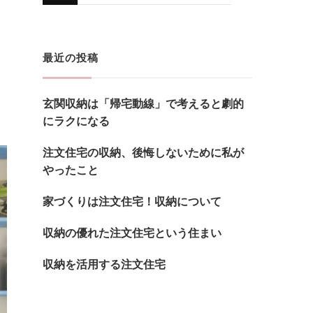
に
か
お
最近の投稿
探
し
玄関収納は「帰宅動線」で考えると劇的
で
にラクになる
す
か
注文住宅の収納、後悔しないために私が
やったこと
?
家づくりは注文住宅！収納について
収納の優れた注文住宅という住まい
収納を活用する注文住宅