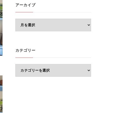
アーカイブ
ア
ー
カ
イ
カテゴリー
ブ
カ
テ
ゴ
リ
ー